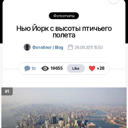
Фотоотчеты
Нью Йорк с высоты птичьего
полета

Фотоблог / Blog
26.09.2011 15:50



19655
+28
10
#1