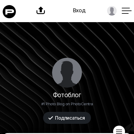

Вход
Фотоблог
#1 Photo Blog on PhotoCentra
Подписаться

