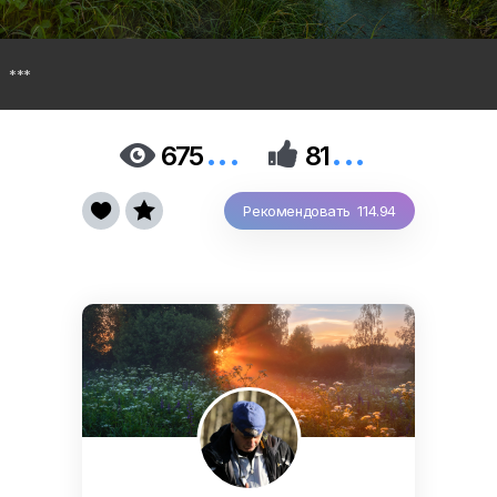
***
...
...


675
81


Рекомендовать 114.94