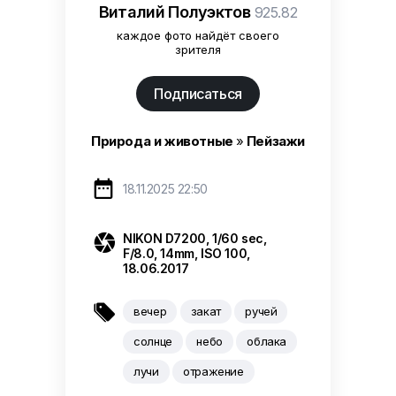
Виталий Полуэктов
925.82
каждое фото найдёт своего
зрителя
Подписаться
Природа и животные
»
Пейзажи

18.11.2025 22:50

NIKON D7200
,
1/60 sec
,
F/8.0
,
14mm
,
ISO 100
,
18.06.2017

вечер
закат
ручей
солнце
небо
облака
лучи
отражение