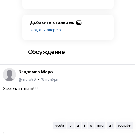
Добавить в галерею
Создать галерею
Обсуждение
Владимир Моро
@moro59
•
19 ноября
Замечательно!!!!
quote
b
u
i
s
img
url
youtube