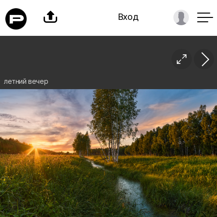

Вход

летний вечер