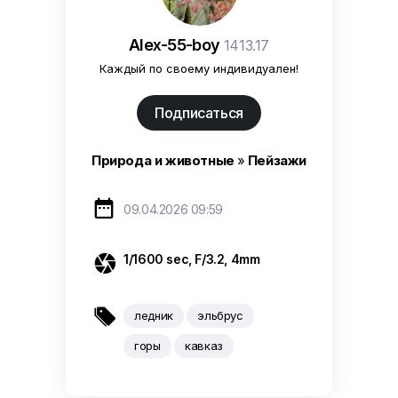
Alex-55-boy
1413.17
Каждый по своему индивидуален!
Подписаться
Природа и животные
»
Пейзажи

09.04.2026 09:59

1/1600 sec
,
F/3.2
,
4mm

ледник
эльбрус
горы
кавказ