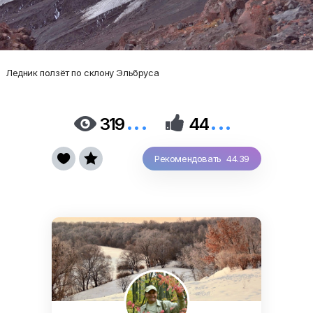
Ледник ползёт по склону Эльбруса
...
...


319
44


Рекомендовать 44.39