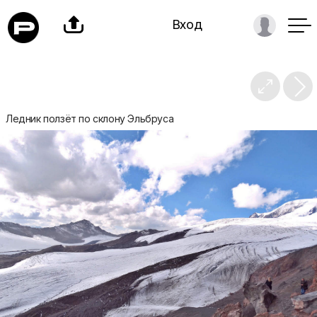

Вход

Ледник ползёт по склону Эльбруса