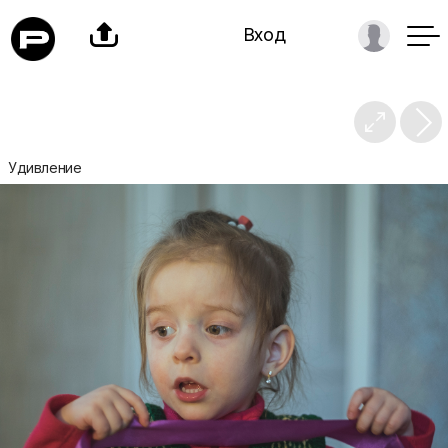

Вход

Удивление