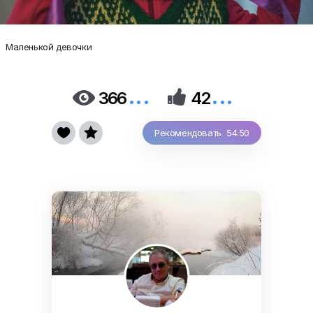
Маленькой девочки
...
...


366
42


Рекомендовать 54.50