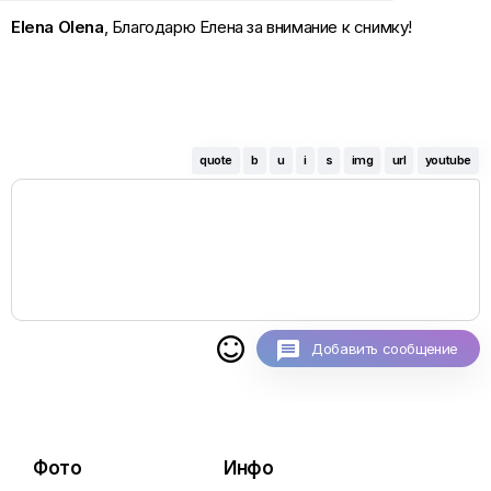
Elena Olena
, Благодарю Елена за внимание к снимку!
quote
b
u
i
s
img
url
youtube

Добавить сообщение
Фото
Инфо