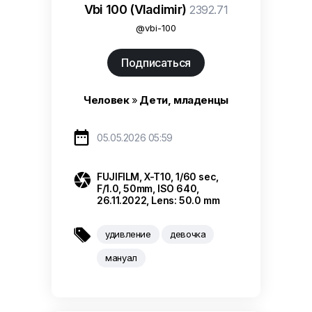
Vbi 100 (Vladimir)
2392.71
@vbi-100
Подписаться
Человек
»
Дети, младенцы

05.05.2026 05:59

FUJIFILM
,
X-T10
,
1/60 sec
,
F/1.0
,
50mm
,
ISO 640
,
26.11.2022
,
Lens: 50.0 mm

удивление
девочка
мануал