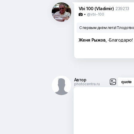
Vbi 100 (Vladimir)
2392.13
@vbi-100

С первым днём лета! Плодотв
Женя Рыжов
, -Благодарю!
Автор
quote
photocentra.ru