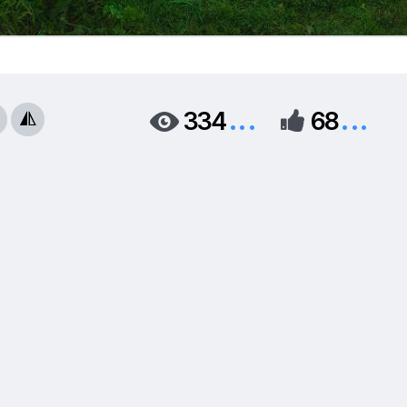
...
...
334
68


