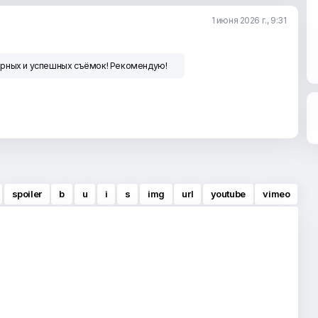
1 июня 2026 г., 9:31
орных и успешных съёмок! Рекомендую!
spoiler
b
u
i
s
img
url
youtube
vimeo