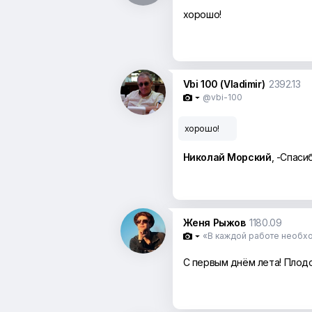
хорошо!
Vbi 100 (Vladimir)
2392.13
@vbi-100

хорошо!
Николай Морский
, -Спаси
Женя Рыжов
1180.09
«В каждой работе необх

С первым днём лета! Плод