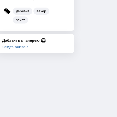

деревня
вечер
закат
Добавить в галерею
Создать галерею