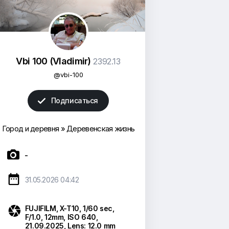
Vbi 100 (Vladimir)
2392.13
@vbi-100
Подписаться

Город и деревня
»
Деревенская жизнь

-

31.05.2026 04:42

FUJIFILM
,
X-T10
,
1/60 sec
,
F/1.0
,
12mm
,
ISO 640
,
21.09.2025
,
Lens: 12.0 mm