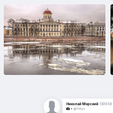
Николай Морский
1399.58
@fokys
