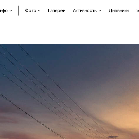
нфо
Фото
Галереи
Активность
Дневники
Э


