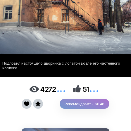
Подловил настоящего дворника с лопатой возле его настенного
коллеги.
...
...


4272
51


Рекомендовать 68.46