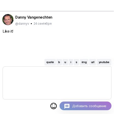
Danny Vangenechten
@dannyv
•
24 сентября
Like it!
quote
b
u
i
s
img
url
youtube

Добавить сообщение