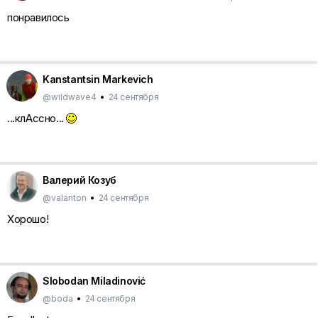
понравилось
Kanstantsin Markevich
@wildwave4
•
24 сентября
...клАссно...
Валерий Козуб
@valanton
•
24 сентября
Хорошо!
Slobodan Miladinović
@boda
•
24 сентября