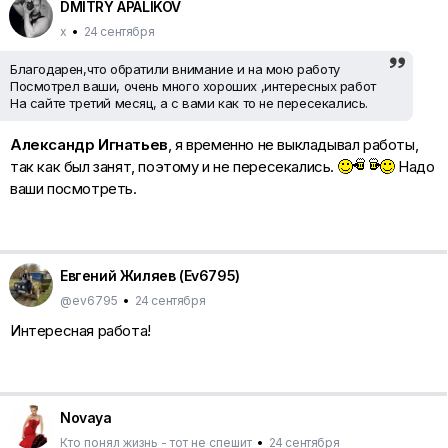
DMITRY APALIKOV
х
•
24 сентября
Благодарен,что обратили внимание и на мою работу
Посмотрел ваши, очень много хороших ,интересных работ
На сайте третий месяц, а с вами как то не пересекались.
Александр Игнатьев
, я временно не выкладывал работы,
так как был занят, поэтому и не пересекались.
Надо
ваши посмотреть.
Евгений Жиляев (Ev6795)
@ev6795
•
24 сентября
Интересная работа!
Novaya
Кто понял жизнь - тот не спешит
•
24 сентября