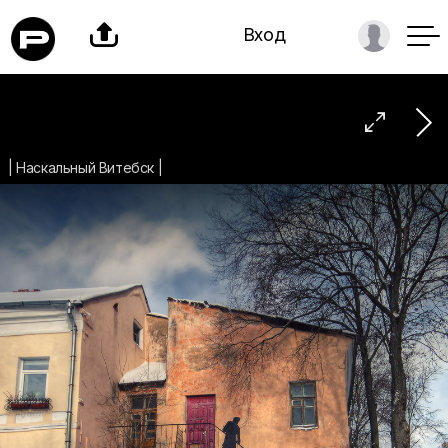

Вход

| Наскальный Витебск |