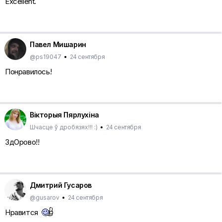
Excellent.
Павел Мишарин
@ps19047
•
24 сентября
Понравилось!
Вікторыя Пярлухіна
Шчасце ў дробязях!!! :)
•
24 сентября
ЗдОрово!!
Дмитрий Гусаров
@gusarov
•
24 сентября
Нравится