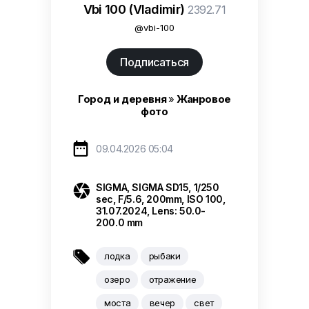
Vbi 100 (Vladimir)
2392.71
@vbi-100
Подписаться
Город и деревня
»
Жанровое
фото

09.04.2026 05:04

SIGMA
,
SIGMA SD15
,
1/250
sec
,
F/5.6
,
200mm
,
ISO 100
,
31.07.2024
,
Lens: 50.0-
200.0 mm

лодка
рыбаки
озеро
отражение
моста
вечер
свет