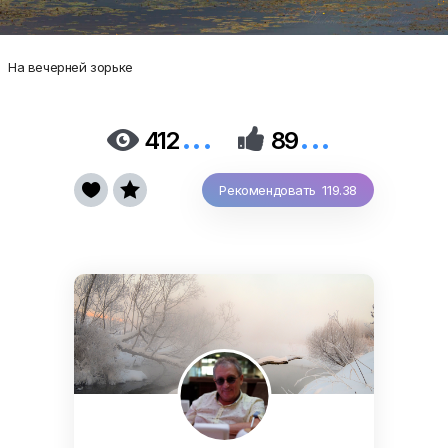
На вечерней зорьке
...
...


412
89


Рекомендовать 119.38