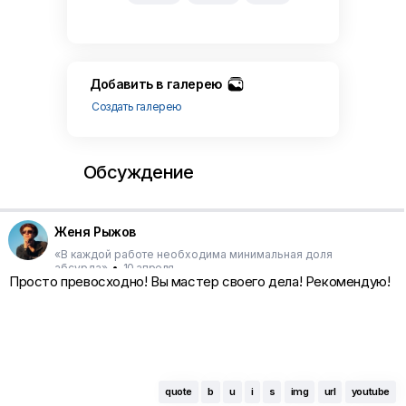
Добавить в галерею
Создать галерею
Обсуждение
Женя Рыжов
«В каждой работе необходима минимальная доля
абсурда»
•
10 апреля
Просто превосходно! Вы мастер своего дела! Рекомендую!
quote
b
u
i
s
img
url
youtube