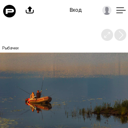

Вход

Рыбачки