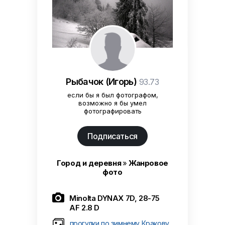
Рыбачок (Игорь)
93.73
если бы я был фотографом,
возможно я бы умел
фотографировать
Подписаться
Город и деревня
»
Жанровое
фото

Minolta DYNAX 7D, 28-75
AF 2.8 D
прогулки по зимнему Кракову