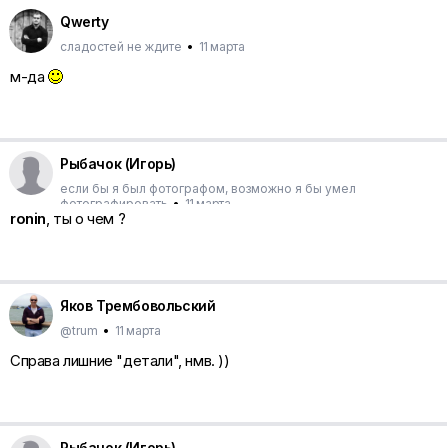
Qwerty
сладостей не ждите
•
11 марта
м-да
Рыбачок (Игорь)
если бы я был фотографом, возможно я бы умел
фотографировать
•
11 марта
ronin
, ты о чем ?
Яков Трембовольский
@trum
•
11 марта
Справа лишние "детали", нмв. ))
Рыбачок (Игорь)