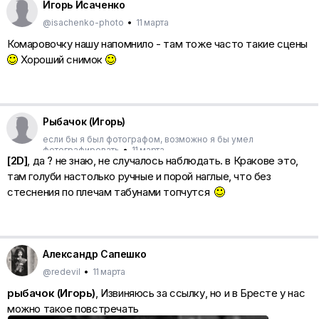
Игорь Исаченко
@isachenko-photo
•
11 марта
Комаровочку нашу напомнило - там тоже часто такие сцены
Хороший снимок
Рыбачок (Игорь)
если бы я был фотографом, возможно я бы умел
фотографировать
•
11 марта
[2D]
, да ? не знаю, не случалось наблюдать. в Кракове это,
там голуби настолько ручные и порой наглые, что без
стеснения по плечам табунами топчутся
Александр Сапешко
@redevil
•
11 марта
рыбачок (Игорь)
, Извиняюсь за ссылку, но и в Бресте у нас
можно такое повстречать