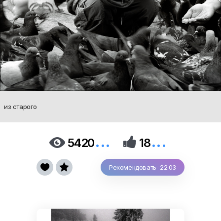
из старого
...
...


5420
18


Рекомендовать 22.03