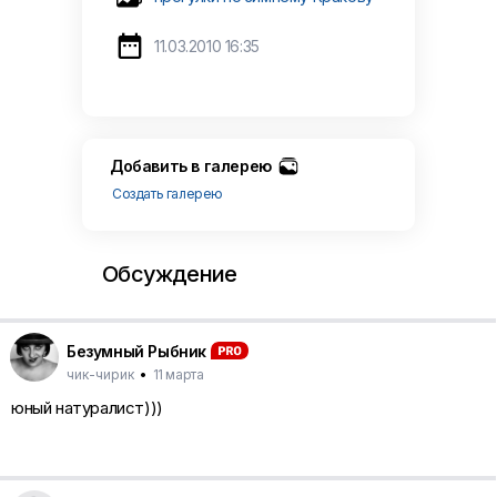

11.03.2010 16:35
Добавить в галерею
Создать галерею
Обсуждение
Безумный Рыбник
чик-чирик
•
11 марта
юный натуралист)))