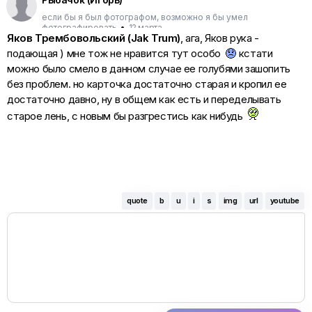
если бы я был фотографом, возможно я бы умел
фотографировать
•
12 марта
Яков Трембовольский (Jak Trum)
, ага, Яков рука -
подающая ) мне тож не нравится тут особо
кстати
можно было смело в данном случае ее голубями зашопить
без проблем. но карточка достаточно старая и кропил ее
достаточно давно, ну в общем как есть и переделывать
старое лень, с новым бы разгрестись как нибудь
quote
b
u
i
s
img
url
youtube