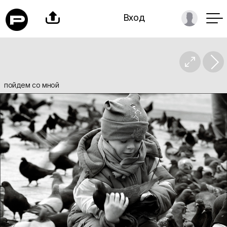

Вход

пойдем со мной