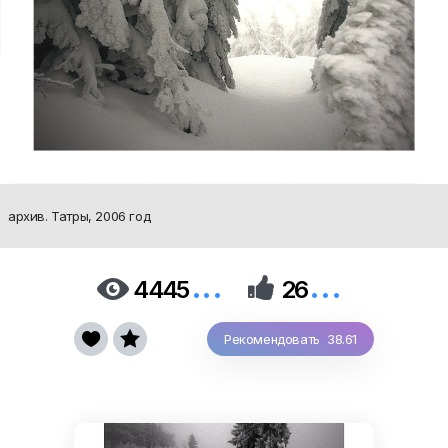
архив. Татры, 2006 год
...
...


4445
26


Рекомендовать 38.61