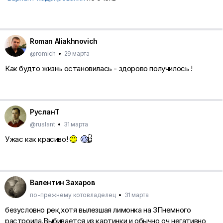
Roman Aliakhnovich
@romich
•
29 марта
Как будто жизнь остановилась - здорово получилось !
РусланТ
@ruslant
•
31 марта
Ужас как красиво!
Валентин Захаров
по-прежнему котовладелец
•
31 марта
безусловно рек,хотя вылезшая лимонка на ЗПнемного
растроила.Выбивается из картинки и обычно оч негативно