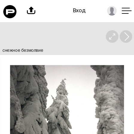

Вход

снежное безмолвие