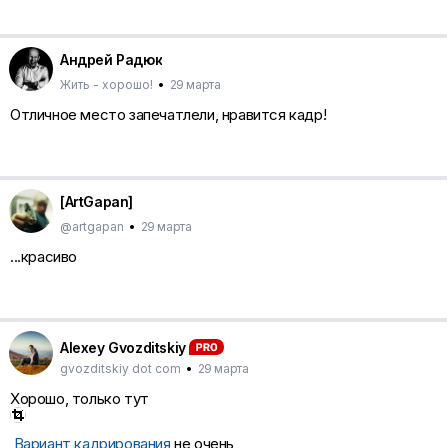
Андрей Радюк
Жить - хорошо!
•
29 марта
Отличное место запечатлели, нравится кадр!
[ArtGapan]
@artgapan
•
29 марта
...красиво
Аlexey Gvozditskiy
gvozditskiy dot com
•
29 марта
Хорошо, только тут
Вариант кадрирования
не очень