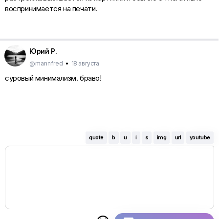
воспринимается на печати.
Юрий Р.
@mannfred
•
18 августа
суровый минимализм. браво!
quote
b
u
i
s
img
url
youtube