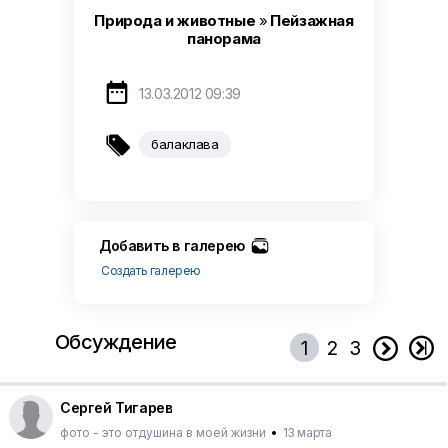
Природа и животные
»
Пейзажная
панорама

13.03.2012 09:39

балаклава
Добавить в галерею
Создать галерею
Обсуждение


1
2
3
Сергей Тигарев
фото - это отдушина в моей жизни
•
13 марта