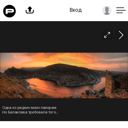

Вход

Одна из редких моих панорам.
Но Балаклава требовала того...