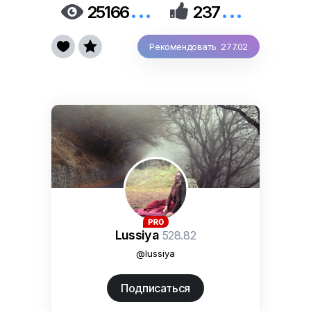
...
...


25166
237


Рекомендовать 277.02
Lussiya
528.82
@lussiya
Подписаться