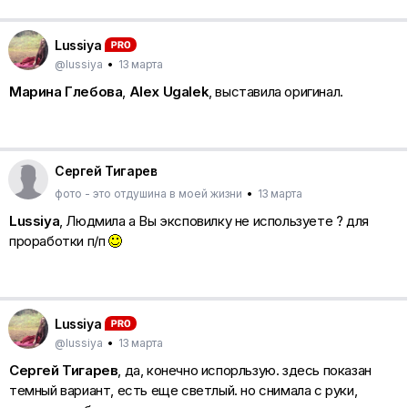
Lussiya
@lussiya
•
13 марта
Марина Глебова
,
Alex Ugalek
, выставила оригинал.
Сергей Тигарев
фото - это отдушина в моей жизни
•
13 марта
Lussiya
, Людмила а Вы эксповилку не используете ? для
проработки п/п
Lussiya
@lussiya
•
13 марта
Сергей Тигарев
, да, конечно испорльзую. здесь показан
темный вариант, есть еще светлый. но снимала с руки,