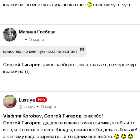
красочно, но мне чуть низа не хватает
совсем чуть чуть
Марина Глебова
.....
•
13 марта
красочно, но мне чуть низа не хватает
Сергей Тигарев
, а мне наоборот, низа хватает, но чересчур
красочно )))
Lussiya
@lussiya
•
13 марта
Vladimir Korobov
,
Сергей Тигарев
, спасибо!
Сергей Тигарев
, да, долго искала точку съемки, чтобы и то,
и то, и то попало. здесь 3 кадра, пришлось бы делать больше!
а к этому надо созревать... я то одним все люблю.