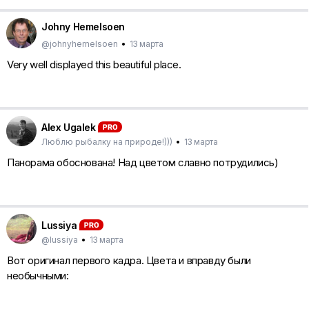
Johny Hemelsoen
@johnyhemelsoen
•
13 марта
Very well displayed this beautiful place.
Alex Ugalek
Люблю рыбалку на природе!)))
•
13 марта
Панорама обоснована! Над цветом славно потрудились)
Lussiya
@lussiya
•
13 марта
Вот оригинал первого кадра. Цвета и вправду были
необычными: