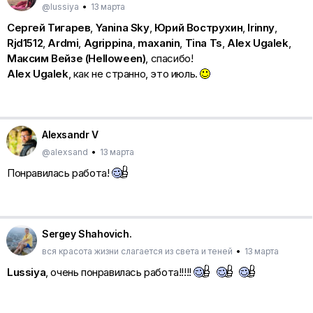
@lussiya
•
13 марта
Сергей Тигарев
,
Yanina Sky
,
Юрий Вострухин
,
Irinny
,
Rjd1512
,
Ardmi
,
Agrippina
,
maxanin
,
Tina Ts
,
Alex Ugalek
,
Максим Вейзе (Helloween)
, спасибо!
Alex Ugalek
, как не странно, это июль.
Alexsandr V
@alexsand
•
13 марта
Понравилась работа!
Sergey Shahovich.
вся красота жизни слагается из света и теней
•
13 марта
Lussiya
, очень понравилась работа!!!!!