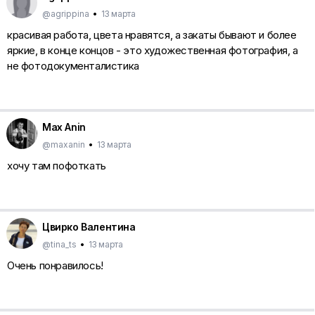
@agrippina
•
13 марта
красивая работа, цвета нравятся, а закаты бывают и более
яркие, в конце концов - это художественная фотография, а
не фотодокументалистика
Max Anin
@maxanin
•
13 марта
хочу там пофоткать
Цвирко Валентина
@tina_ts
•
13 марта
Очень понравилось!