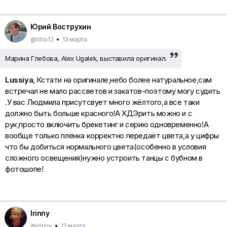
Юрий Вострухин
@titio12
•
13 марта
Марина Глебова, Alex Ugalek, выставила оригинал.
Lussiya
, Кстати на оригинале,небо более натуральное,сам
встречал не мало рассветов и закатов-поэтому могу судить
.У вас Людмила присутсвует много жёлтого,а все таки
должно быть больше красного!А ХДЭрить можно и с
рук,просто включить брекетинг и серию одновременно!А
вообще только плёнка корректно передаёт цвета,а у цифры
что бы добиться нормального цвета(особенно в условия
сложного освещения)нужно устроить танцы с бубном в
фотошопе!
Irinny
@irinny
•
13 марта