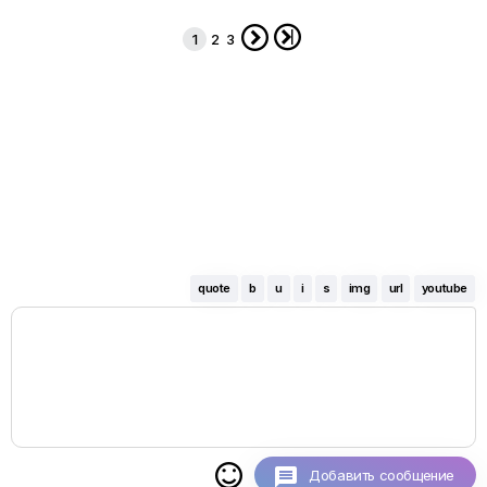


1
2
3
quote
b
u
i
s
img
url
youtube

Добавить сообщение