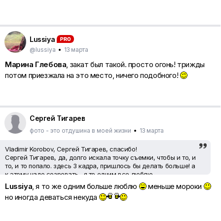
Lussiya
@lussiya
•
13 марта
Марина Глебова
, закат был такой. просто огонь! трижды
потом приезжала на это место, ничего подобного!
Сергей Тигарев
фото - это отдушина в моей жизни
•
13 марта
Vladimir Korobov, Сергей Тигарев, спасибо!
Сергей Тигарев, да, долго искала точку съемки, чтобы и то, и
то, и то попало. здесь 3 кадра, пришлось бы делать больше! а
к этому надо созревать... я то одним все люблю.
Lussiya
, я то же одним больше люблю
меньше мороки
но иногда деваться некуда