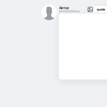
Автор
quote
photocentra.ru