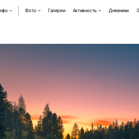
нфо
Фото
Галереи
Активность
Дневники
Э


