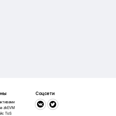
ены
Соцсети
активами


на zkEVM
йс ToS