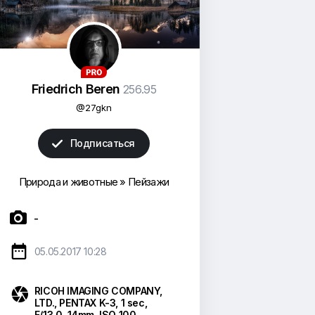
Friedrich Beren
256.95
@27gkn
Подписаться

Природа и животные
»
Пейзажи

-

05.05.2017 10:28

RICOH IMAGING COMPANY,
LTD.
,
PENTAX K-3
,
1 sec
,
F/13.0
,
14mm
,
ISO 100
,