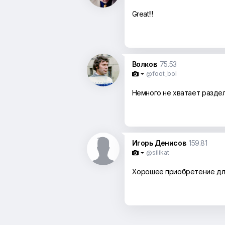
Great!!!
Волков
75.53
@foot_bol

Немного не хватает раздел
Игорь Денисов
159.81
@silikat

Хорошее приобретение для