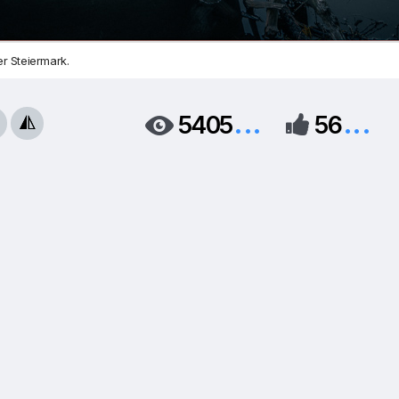
r Steiermark.
...
...
5405
56


