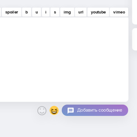
spoiler
b
u
i
s
img
url
youtube
vimeo

Добавить сообщение