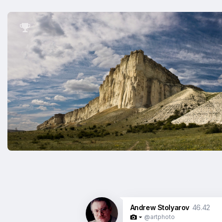

Andrew Stolyarov
46.42
@artphoto
