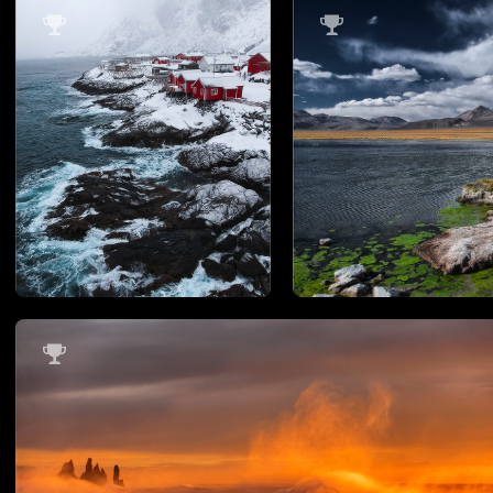


