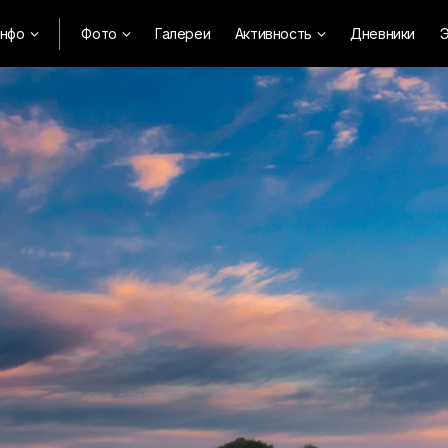
нфо
Фото
Галереи
Активность
Дневники
Э


