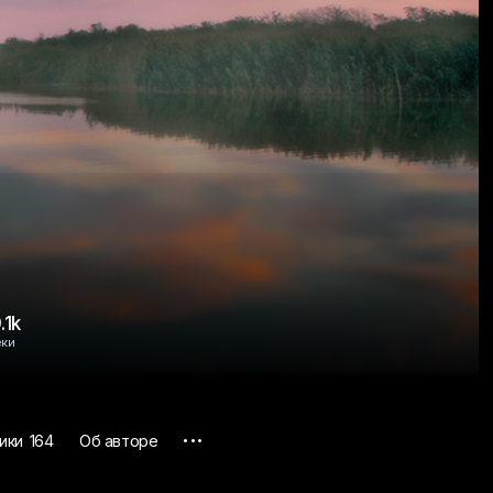
.1k
еки
...
ики
164
Об авторе