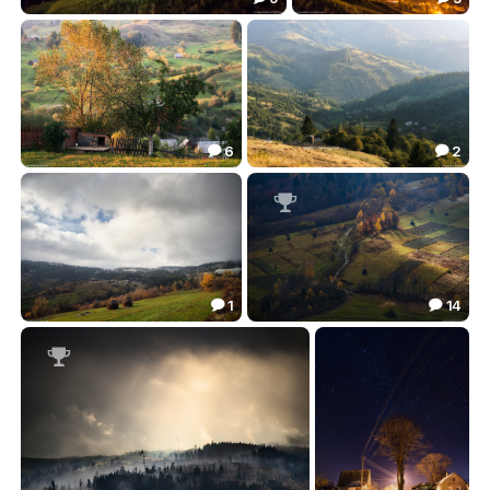
Зеленый склон под звездным небом
Карпатской звездной ночью
52.81
64.77


6
2


Лазещина
На карпатских склонах
49.33
35.95



1
14


Наутро выпал снег
Вверх
33.41
74.23


