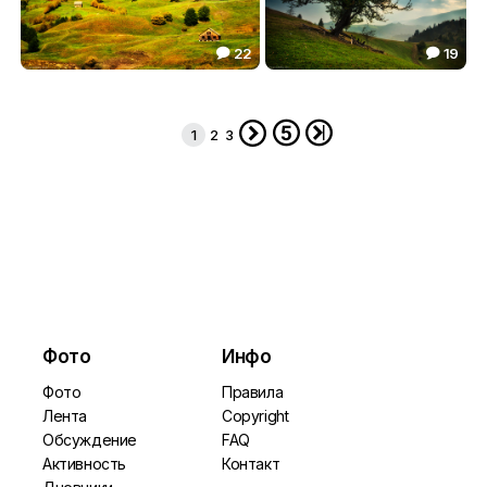
22
19


Пастораль
***
42.18
44.60





1
2
3
Фото
Инфо
Фото
Правила
Лента
Copyright
Обсуждение
FAQ
Активность
Контакт