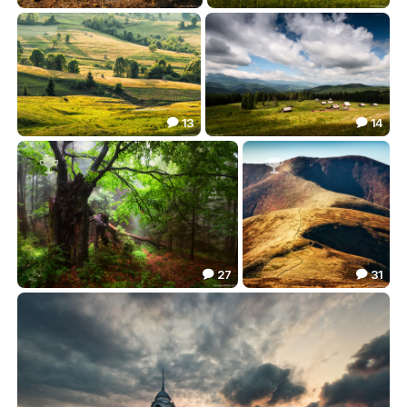
С видом на Великий Верх
***
58.08
34.01


13
14


Карпатский этюд с трехногим коником
Колиби (укр)
52.66
60.80




27
31


***
Полонина Боржава
88.90
123.23

