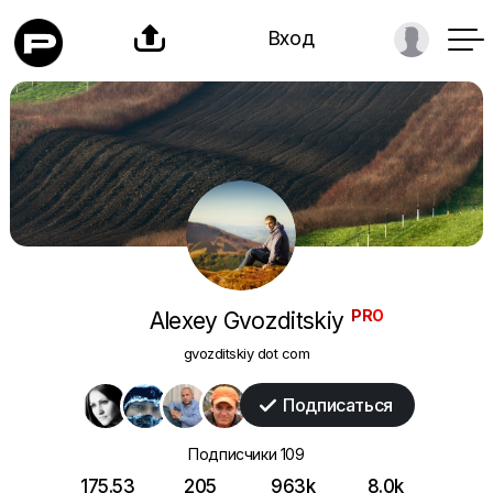

Вход
PRO
Аlexey Gvozditskiy
gvozditskiy dot com
Подписаться

Подписчики
109
175.53
205
963k
8.0k