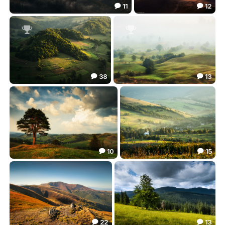
11
12


***
Боржава в закатном свете
64.35
78.86




38
13


Холмы
Утренний туман
329.82
81.16


10
15


Предчувствие грозы
Вечер в Карпатах
64.43
50.64


22
13

