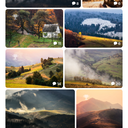
8
6


***
Февральским вечером в деревне
73.68
28.89



11
6


На задворках осени
Межсезонье
62.16
49.01



14
20


Солнечные Карпаты
День будет хмурым
95.62
55.16


