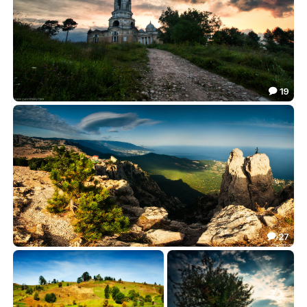
19

Догорали закаты
66.71

27

iPetri. Панорама
75.33
