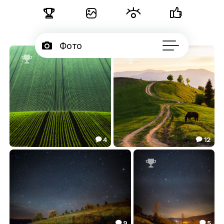





Фото



Портфолио
77

Серии

Блог

Подписчики
4
12


Геметрия
Вечерняя

Об авторе
112.54
113.89


...

9
5

