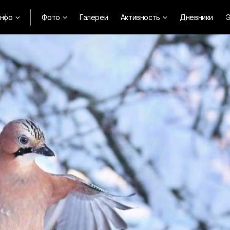
нфо
Фото
Галереи
Активность
Дневники
Э


