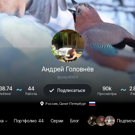
Андрей Головнёв
@papa1964
~
~
38.74
44
90k
2.
Подписаться

Рейтинг
Работы
Просмотры
Ре
,

Россия
Санкт-Петербург
жа
Портфолио
44
Серии
Блог
Подписч
