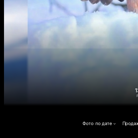
1
Фото
по дате
Прода
