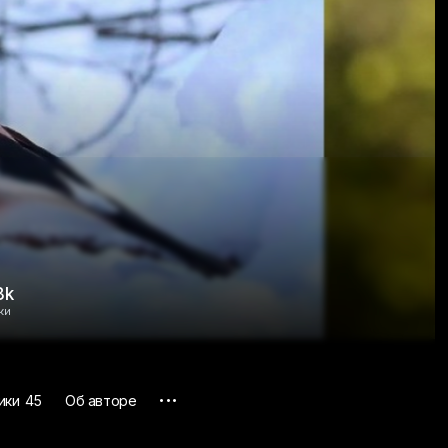
8k
ки
...
ики
45
Об авторе