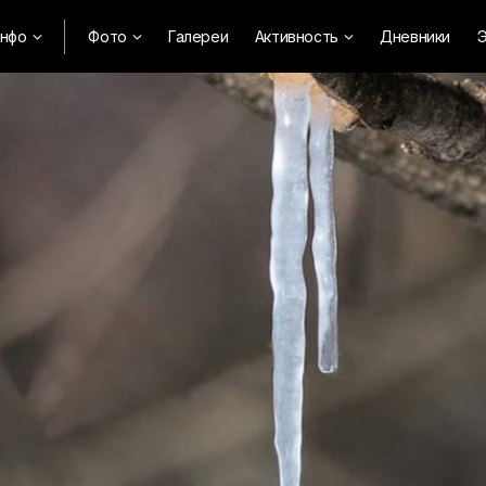
нфо
Фото
Галереи
Активность
Дневники
Э


