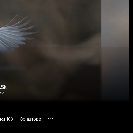
.5k
еки
...
ики
103
Об авторе