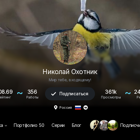
Николай Охотник
Мир тебе, входящему!
~
~
08.69
356
361k
24
Подписаться

ейтинг
Работы
Просмотры
Р

Россия

жа
Портфолио
50
Серии
Блог
Подписч
