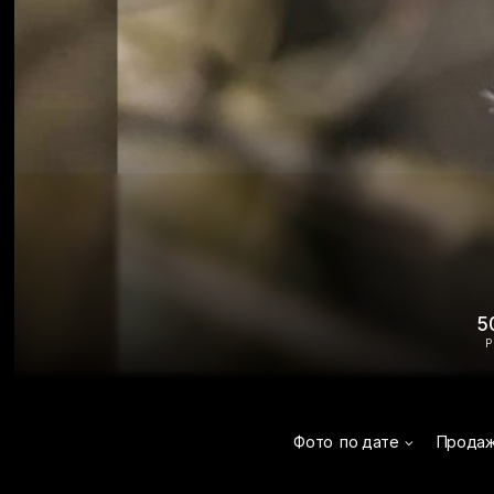
5
Р
Фото
по дате
Прода
