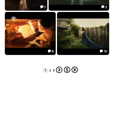
1
2


***
***
66.44
28.73



8
10


...
...
112.74
98.29





1
2
3