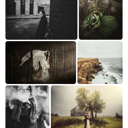
***
...
88.52
174.10


***
***
33.83
37.94

