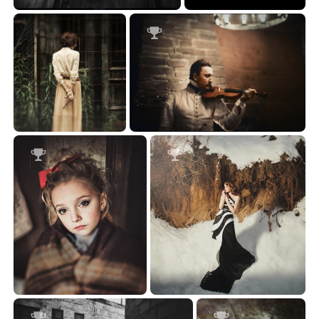
....
...
27.25
45.10



...
...
41.22
44.01




***
...
98.92
58.45



