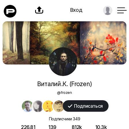

Вход
Виталий.К. (Frozen)
@frozen
Подписаться

Подписчики
349
226.81
139
812k
10.3k