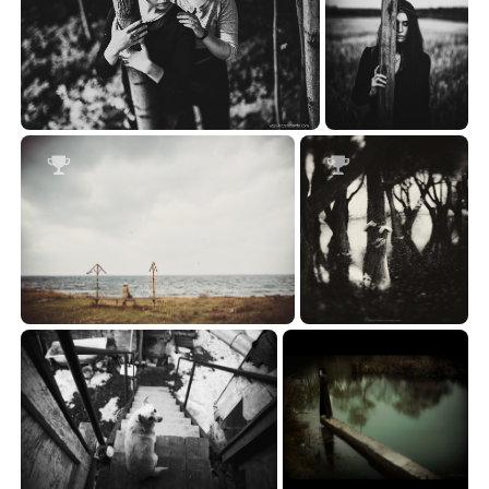
...
***
34.49
70.23




...
***
52.07
88.72

