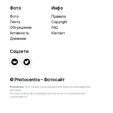
Фото
Инфо
Фото
Правила
Лента
Copyright
Обсуждение
FAQ
Активность
Контакт
Дневники
Соцсети


© Photocentra – Фотосайт
Внимание:
Все права на размещенные работы принадлежат
авторам
Использовать фотографии без их личного разрешения
запрещается