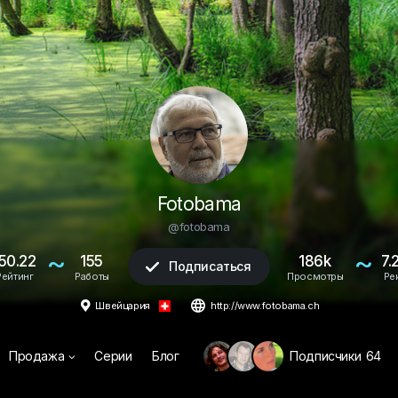
Fotobama
@fotobama
~
~
50.22
155
186k
7.
Подписаться

Рейтинг
Работы
Просмотры
Ре


Швейцария
http://www.fotobama.ch
Продажа
Серии
Блог
Подписчики
64
