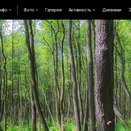
нфо
Фото
Галереи
Активность
Дневники
Э


