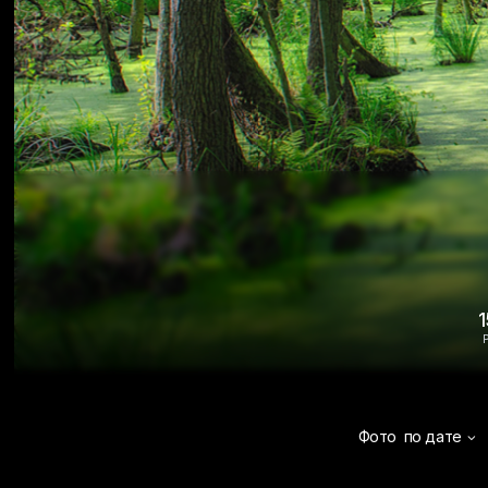
1
Фото
по дате
