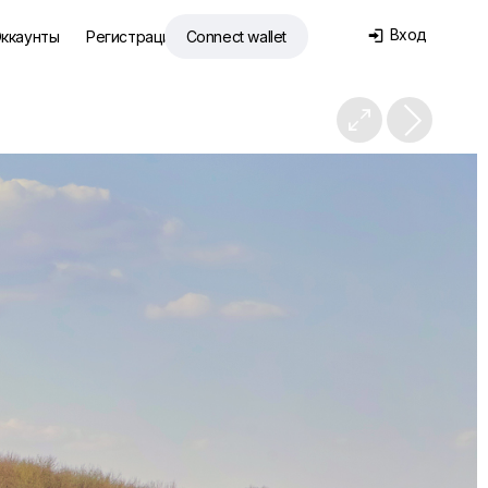
Вход
ккаунты
Регистрация
Connect wallet

