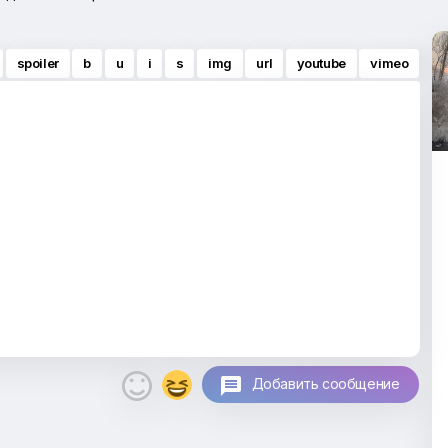
spoiler
b
u
i
s
img
url
youtube
vimeo

Добавить сообщение