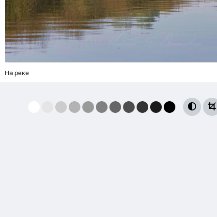
На реке

