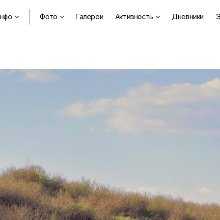
нфо
Фото
Галереи
Активность
Дневники
Э


