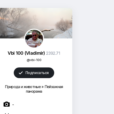
Vbi 100 (Vladimir)
2392.71
@vbi-100
Подписаться

Природа и животные
»
Пейзажная
панорама

-