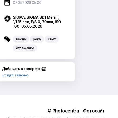

07.05.2026 05:00

SIGMA
,
SIGMA SD1 Merrill
,
1/125 sec
,
F/8.0
,
70mm
,
ISO
100
,
05.05.2026

весна
река
свет
отражение
Добавить в галерею
Создать галерею
© Photocentra – Фотосайт